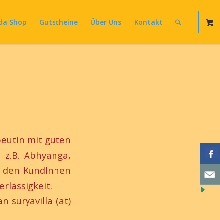
da Shop
Gutscheine
Über Uns
Kontakt
peutin mit guten
 z.B. Abhyanga,
t den KundInnen
rlässigkeit.
 suryavilla (at)