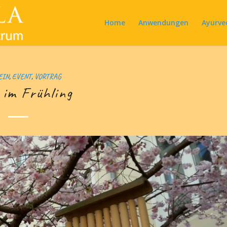
Home
Anwendungen
Ayurve
EIN
,
EVENT
,
VORTRAG
 im Frühling