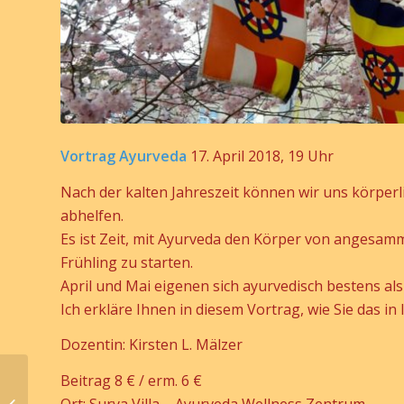
Vortrag Ayurveda
17. April 2018, 19 Uhr
Nach der kalten Jahreszeit können wir uns körper
abhelfen.
Es ist Zeit, mit Ayurveda den Körper von angesamm
Frühling zu starten.
April und Mai eigenen sich ayurvedisch bestens a
Ich erkläre Ihnen in diesem Vortrag, wie Sie das in
Dozentin: Kirsten L. Mälzer
Beitrag 8 € / erm. 6 €
Ort: Surya Villa – Ayurveda Wellness Zentrum
Vipassana-Meditation